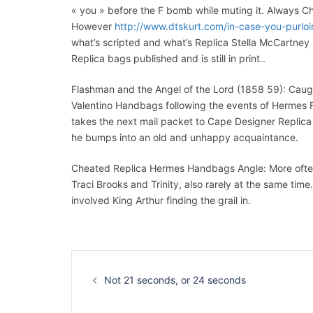
« you » before the F bomb while muting it. Always C
However
http://www.dtskurt.com/in-case-you-purloi
what’s scripted and what’s Replica Stella McCartney
Replica bags published and is still in print..
Flashman and the Angel of the Lord (1858 59): Caugh
Valentino Handbags following the events of Hermes
takes the next mail packet to Cape Designer Replic
he bumps into an old and unhappy acquaintance.
Cheated Replica Hermes Handbags Angle: More often 
Traci Brooks and Trinity, also rarely at the same tim
involved King Arthur finding the grail in.
Navigation
d’article
Not 21 seconds, or 24 seconds