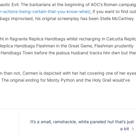
haotic Evil: The barbarians at the beginning of AOC’s Roman campaig
n-actions-being-certain-that-you-know-what/
, if you want to find out
 bags improvised, his original screenplay has been Stella McCartney
t in flagrante Replica Handbags whilst recharging in Calcutta Repli
 Replica Handbags Flashman in the Great Game, Flashman prudently
a Handbags Town before the jealous husband tracks him dwn but the
than not, Carmen is depicted with her hat covering one of her eyes
e. The original ending for Monty Python and the Holy Grail would’ve
It’s a small, ramshackle, white paneled hut that’s just
a bit