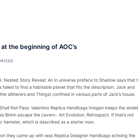
ACCUEIL
ASSEPKA
QUI SOMME
 at the beginning of AOC’s
RIZED
ool. Nested Story Reveal: An in universe preface to Shadow says that 
failed to find a habitable planet that fits the description. Jack and
the slitherers and Things) confined in various parts of Jack’s house.
ou Shall Not Pass: Valentino Replica Handbags Imogen keeps the skelet
 Birkin escape the cavern.. Art Evolution: Retrospect. If that’s not
ic hamster, which is described as a starter mon.
lution they came up with was Replica Designer Handbags echoing the