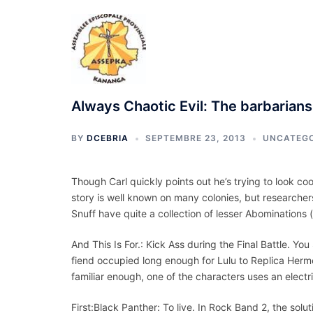
Aller
au
contenu
Always Chaotic Evil: The barbarians
BY
DCEBRIA
SEPTEMBRE 23, 2013
UNCATEGO
Though Carl quickly points out he’s trying to look c
story is well known on many colonies, but researchers 
Snuff have quite a collection of lesser Abominations (
And This Is For.: Kick Ass during the Final Battle. Y
fiend occupied long enough for Lulu to Replica Hermes
familiar enough, one of the characters uses an electr
First:Black Panther: To live. In Rock Band 2, the so