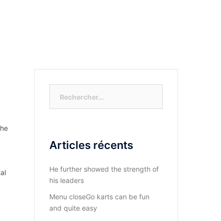
S-NOUS?
DIOCESE DU KASAYI
ACTUALITÉ
Rechercher :
the
Articles récents
He further showed the strength of
al
his leaders
Menu closeGo karts can be fun
and quite easy